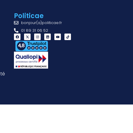
Politicae
bonjour(a)politicae.fr
01 89 31 06 52
ité