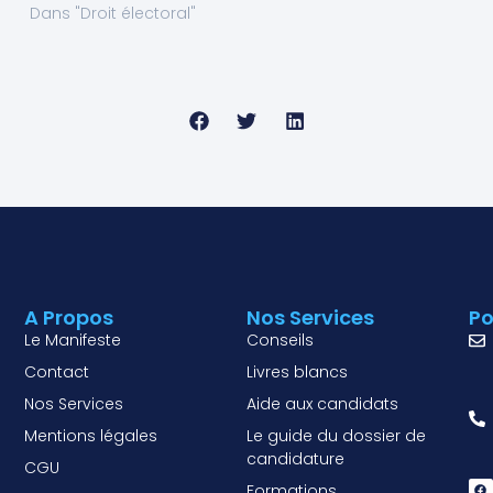
Dans "Droit électoral"
A Propos
Nos Services
Po
Le Manifeste
Conseils
Contact
Livres blancs
Nos Services
Aide aux candidats
Mentions légales
Le guide du dossier de
candidature
CGU
Formations