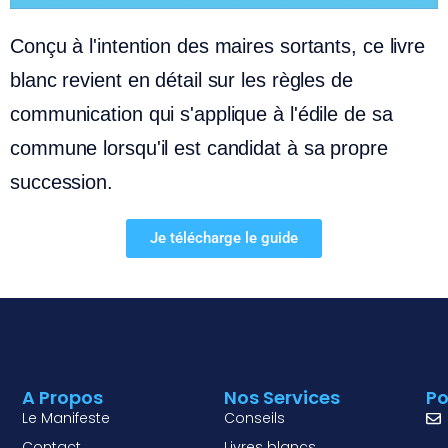
Conçu à l'intention des maires sortants, ce livre
blanc revient en détail sur les règles de
communication qui s'applique à l'édile de sa
commune lorsqu'il est candidat à sa propre
succession.
Je télécharge le guide
A Propos
Nos Services
Po
Le Manifeste
Conseils
Contact
Livres blancs