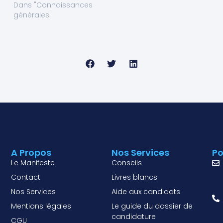
Dans "Connaissances
générales"
A Propos
Nos Services
Po
Le Manifeste
Conseils
Contact
Livres blancs
Nos Services
Aide aux candidats
Mentions légales
Le guide du dossier de
candidature
CGU