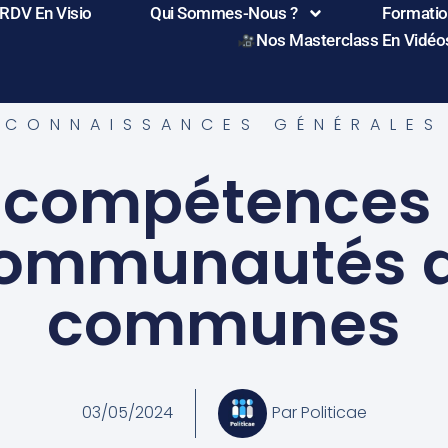
 RDV En Visio
Qui Sommes-Nous ?
Formation
Nos Masterclass En Vidéo
CONNAISSANCES GÉNÉRALES
 compétences
ommunautés 
communes
03/05/2024
Par
Politicae