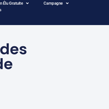
 Élu Gratuite
Campagne
s
 des
de