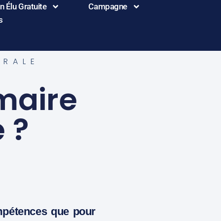
 Élu Gratuite
Campagne
s
ORALE
maire
e ?
ompétences que pour