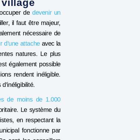
village
réoccuper de
devenir un
ler, il faut être majeur,
 également nécessaire de
ier d’une attache
avec la
entes natures. Le plus
 est également possible
ons rendent inéligible.
inéligibilité.
s de moins de 1.000
joritaire. Le système du
stes, en respectant la
nicipal fonctionne par