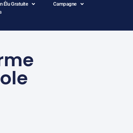
 Élu Gratuite
Campagne
s
orme
cole