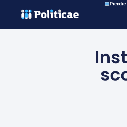
Prendre
Ins
sco