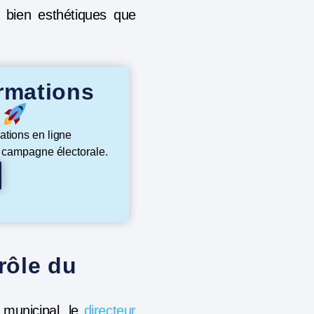
i bien esthétiques que
rmations
s
ations en ligne
e campagne électorale.
rôle du
 municipal, le
directeur