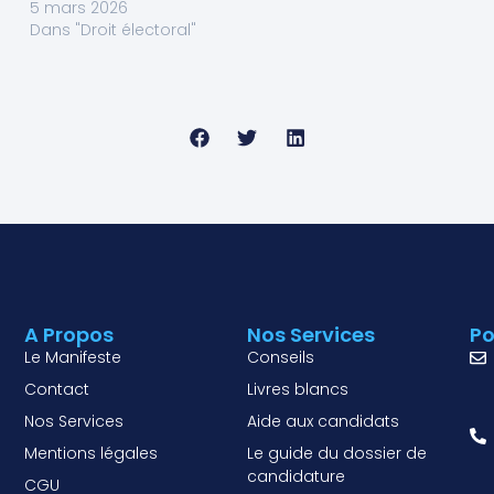
5 mars 2026
Dans "Droit électoral"
A Propos
Nos Services
Po
Le Manifeste
Conseils
Contact
Livres blancs
Nos Services
Aide aux candidats
Mentions légales
Le guide du dossier de
candidature
CGU