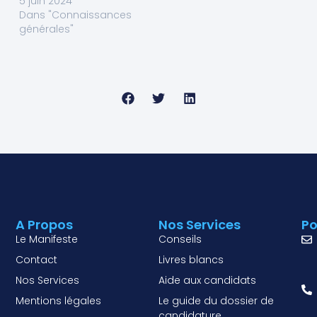
5 juin 2024
Dans "Connaissances
générales"
A Propos
Nos Services
Po
Le Manifeste
Conseils
Contact
Livres blancs
Nos Services
Aide aux candidats
Mentions légales
Le guide du dossier de
candidature